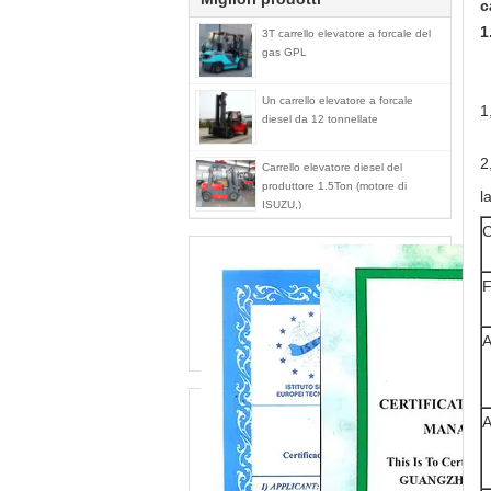
c
1
3T carrello elevatore a forcale del
gas GPL
Un carrello elevatore a forcale
1
diesel da 12 tonnellate
2
Carrello elevatore diesel del
produttore 1.5Ton (motore di
l
ISUZU,)
C
F
A
A