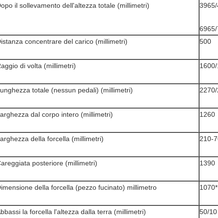
opo il sollevamento dell'altezza totale (millimetri)
3965/
6965/
istanza concentrare del carico (millimetri)
500
aggio di volta (millimetri)
1600/
unghezza totale (nessun pedali) (millimetri)
2270/
arghezza dal corpo intero (millimetri)
1260
arghezza della forcella (millimetri)
210-7
areggiata posteriore (millimetri)
1390
imensione della forcella (pezzo fucinato) millimetro
1070*
bbassi la forcella l'altezza dalla terra (millimetri)
50/10