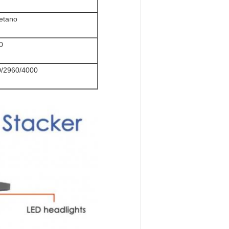
retano
0
/2960/4000