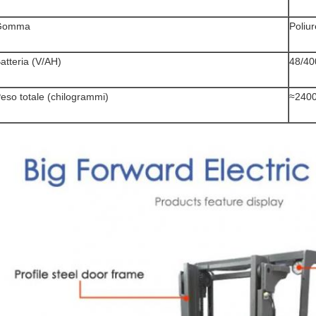
Gomma
Poliu
atteria (V/AH)
48/40
eso totale (chilogrammi)
≈2400