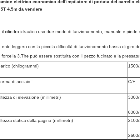
amion elettrico economico dell'impilatore di portata del carrello ele
.5T 4.5m da vendere
, il cilindro idraulico usa due modo di funzionamento, manuale e piede e
, ente leggero con la piccola difficoltà di funzionamento bassa di giro d
a forcella 3.The può essere sostituita con il pezzo fucinato e la pressatur
arico (chilogrammi)
1500/
orma di acciaio
C/H
ltezza di elevazione (millimetri)
3000/
6000/
ltezza statica della pagina (millimetri)
2100/
2600/