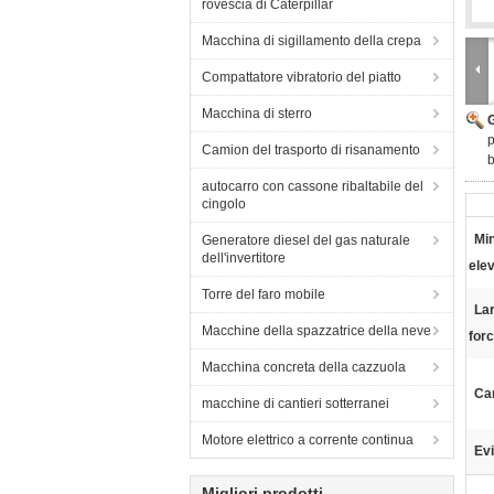
rovescia di Caterpillar
Macchina di sigillamento della crepa
Compattatore vibratorio del piatto
Macchina di sterro
p
Camion del trasporto di risanamento
b
autocarro con cassone ribaltabile del
cingolo
Min
Generatore diesel del gas naturale
dell'invertitore
ele
Torre del faro mobile
Lar
Macchine della spazzatrice della neve
forc
Macchina concreta della cazzuola
Ca
macchine di cantieri sotterranei
Motore elettrico a corrente continua
Evi
Migliori prodotti