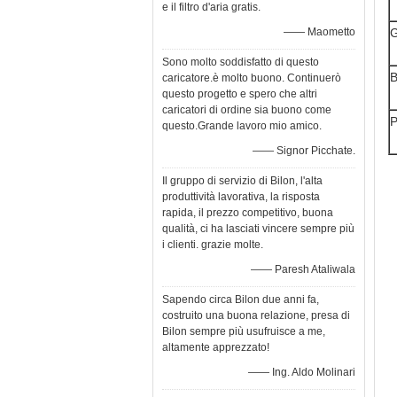
e il filtro d'aria gratis.
—— Maometto
Sono molto soddisfatto di questo
B
caricatore.è molto buono. Continuerò
questo progetto e spero che altri
caricatori di ordine sia buono come
P
questo.Grande lavoro mio amico.
—— Signor Picchate.
Il gruppo di servizio di Bilon, l'alta
produttività lavorativa, la risposta
rapida, il prezzo competitivo, buona
qualità, ci ha lasciati vincere sempre più
i clienti. grazie molte.
—— Paresh Ataliwala
Sapendo circa Bilon due anni fa,
costruito una buona relazione, presa di
Bilon sempre più usufruisce a me,
altamente apprezzato!
—— Ing. Aldo Molinari