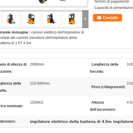
Termini di pagamento:
Capacità di alimentazio
Contatto
Grande immagine :
camion elettrico dell'impilatore di
ortata del carrello elevatore dell'impilatore della
atteria di 1.5T 4.5m
uto di altezza di
2090mm
Lunghezza della
10
vazione:
forcella:
ghezza della
210-680mm
210
Peso (chilogrammi):
ella:
1500KG
Altezza
4.5
rico nominale:
dell'ascensore:
impilatore elettrico della batteria di 4.5m
impilatore
denziare:
,