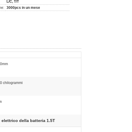
L/C, T/T
ne:
3000pcs in un mese
00mm
0 chilogrammi
m
 elettrico della batteria 1.5T