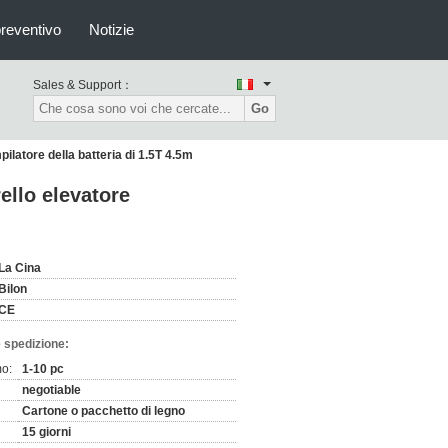
preventivo
Notizie
Sales & Support：
Go
mpilatore della batteria di 1.5T 4.5m
rello elevatore
La Cina
Bilon
CE
 spedizione:
mo:
1-10 pc
negotiable
Cartone o pacchetto di legno
15 giorni