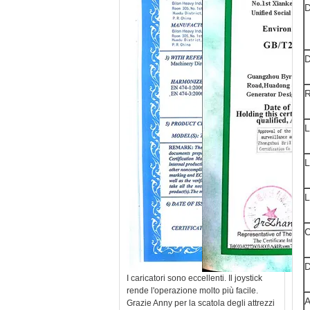
D
D
R
L
L
L
C
D
I caricatori sono eccellenti. Il joystick
rende l'operazione molto più facile.
A
Grazie Anny per la scatola degli attrezzi