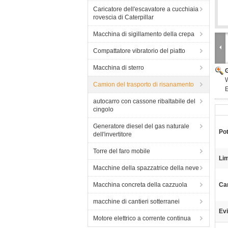
Caricatore dell'escavatore a cucchiaia
rovescia di Caterpillar
Macchina di sigillamento della crepa
Compattatore vibratorio del piatto
Macchina di sterro
W
Camion del trasporto di risanamento
E
autocarro con cassone ribaltabile del
cingolo
Generatore diesel del gas naturale
Po
dell'invertitore
Torre del faro mobile
Lim
Macchine della spazzatrice della neve
Macchina concreta della cazzuola
Ca
macchine di cantieri sotterranei
Evi
Motore elettrico a corrente continua