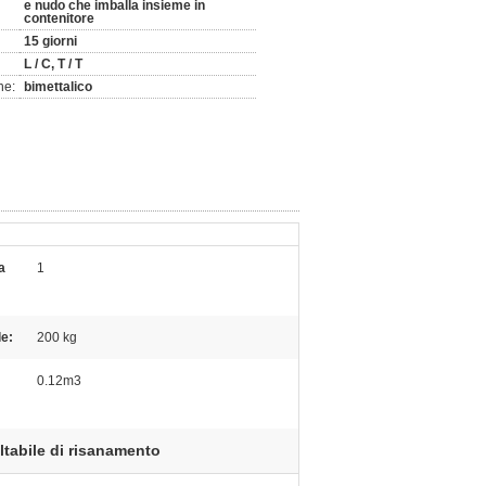
e nudo che imballa insieme in
contenitore
15 giorni
L / C, T / T
ne:
bimettalico
a
1
e:
200 kg
0.12m3
ltabile di risanamento