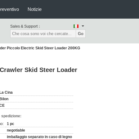
preventivo
Notizie
Sales & Support：
Go
ader Piccolo Electric Skid Steer Loader 200KG
 Crawler Skid Steer Loader
La Cina
Bilon
CE
 spedizione:
mo:
1 pc
negotiable
imballaggio separato in caso di legno