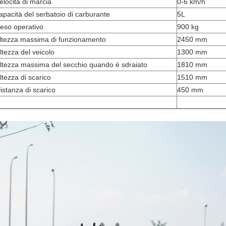
elocità di marcia
0-6 km/h
apacità del serbatoio di carburante
5L
eso operativo
900 kg
ltezza massima di funzionamento
2450 mm
ltezza del veicolo
1300 mm
ltezza massima del secchio quando è sdraiato
1810 mm
ltezza di scarico
1510 mm
istanza di scarico
450 mm