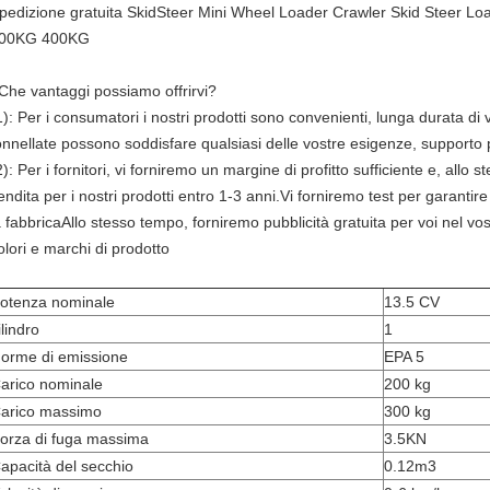
pedizione gratuita SkidSteer Mini Wheel Loader Crawler Skid Steer Loa
00KG 400KG
Che vantaggi possiamo offrirvi?
1): Per i consumatori i nostri prodotti sono convenienti, lunga durata di
onnellate possono soddisfare qualsiasi delle vostre esigenze, supporto
2): Per i fornitori, vi forniremo un margine di profitto sufficiente e, allo
endita per i nostri prodotti entro 1-3 anni.Vi forniremo test per garantire
a fabbricaAllo stesso tempo, forniremo pubblicità gratuita per voi nel v
olori e marchi di prodotto
otenza nominale
13.5 CV
ilindro
1
orme di emissione
EPA 5
arico nominale
200 kg
arico massimo
300 kg
orza di fuga massima
3.5KN
apacità del secchio
0.12m3