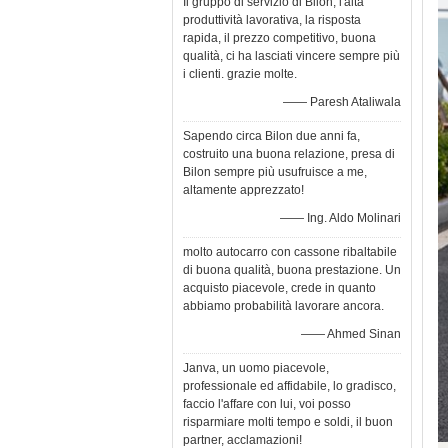
Il gruppo di servizio di Bilon, l'alta
produttività lavorativa, la risposta
rapida, il prezzo competitivo, buona
qualità, ci ha lasciati vincere sempre più
i clienti. grazie molte.
—— Paresh Ataliwala
Sapendo circa Bilon due anni fa,
costruito una buona relazione, presa di
Bilon sempre più usufruisce a me,
altamente apprezzato!
—— Ing. Aldo Molinari
molto autocarro con cassone ribaltabile
di buona qualità, buona prestazione. Un
acquisto piacevole, crede in quanto
abbiamo probabilità lavorare ancora.
—— Ahmed Sinan
Janva, un uomo piacevole,
professionale ed affidabile, lo gradisco,
faccio l'affare con lui, voi posso
risparmiare molti tempo e soldi, il buon
partner, acclamazioni!