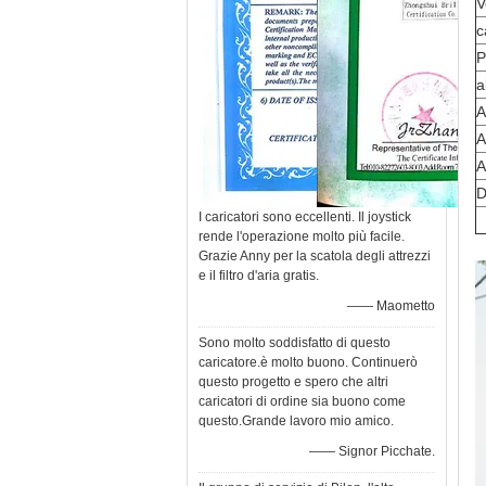
V
c
P
a
A
A
A
D
I caricatori sono eccellenti. Il joystick
rende l'operazione molto più facile.
Grazie Anny per la scatola degli attrezzi
e il filtro d'aria gratis.
—— Maometto
Sono molto soddisfatto di questo
caricatore.è molto buono. Continuerò
questo progetto e spero che altri
caricatori di ordine sia buono come
questo.Grande lavoro mio amico.
—— Signor Picchate.