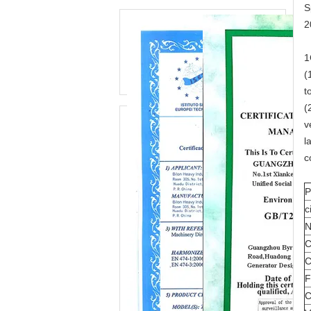
S
2
1
(
t
(
v
l
c
P
c
N
C
C
F
C