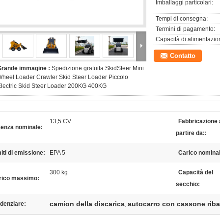
Imballaggi particolari:
Tempi di consegna:
Termini di pagamento:
Capacità di alimentazio
Contatto
Grande immagine :
Spedizione gratuita SkidSteer Mini
heel Loader Crawler Skid Steer Loader Piccolo
lectric Skid Steer Loader 200KG 400KG
13,5 CV
Fabbricazione 
tenza nominale:
partire da::
iti di emissione:
EPA 5
Carico nominal
300 kg
Capacità del
rico massimo:
secchio:
camion della discarica
autocarro con cassone riba
denziare:
,