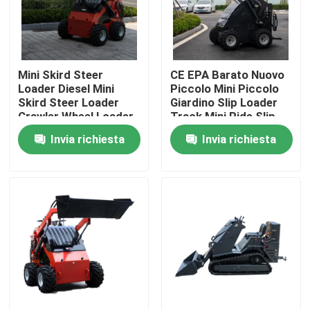
Giro della fabbrica
Mini Skird Steer
CE EPA Barato Nuovo
Controllo di qualità
Loader Diesel Mini
Piccolo Mini Piccolo
Skird Steer Loader
Giardino Slip Loader
Crawler Wheel Loader
Track Mini Ride Slip
Contattici
Mini 360kg 380kg
Loader 460 Mini Slip
Invia richiesta
Invia richiesta
Loader
Notizie
Richieda una citazione
Macchinario della costruzione di strade
macchina del caricatore della ruota