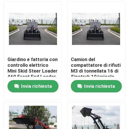
Giardino e fattoria con
Camion del
controllo elettrico
compattatore di rifiuti
Mini Skid Steer Loader
M3 di tonnellata 16 di
460 Front End Loader
Sinotruk 10/veicolo
con Trencher
della raccolta dei
Invia richiesta
Invia richiesta
rifiuti
Casa
Prodotti
Circa noi