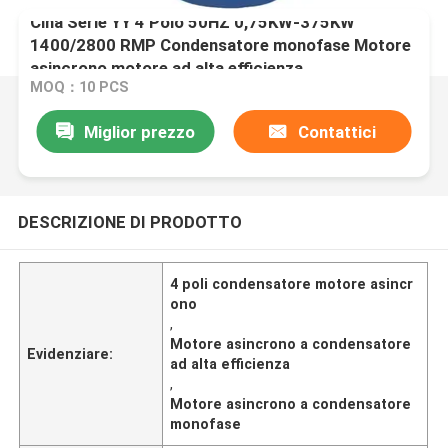
Cina Serie YY 4 Polo 50HZ 0,75KW-375KW
1400/2800 RMP Condensatore monofase Motore
asincrono,motore ad alta efficienza
MOQ：10 PCS
Miglior prezzo
Contattici
DESCRIZIONE DI PRODOTTO
4 poli condensatore motore asincr
ono
,
Motore asincrono a condensatore
Evidenziare:
ad alta efficienza
,
Motore asincrono a condensatore
monofase