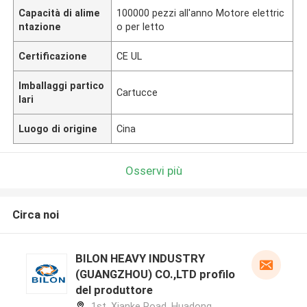
Capacità di alime
100000 pezzi all'anno Motore elettric
ntazione
o per letto
Certificazione
CE UL
Imballaggi partico
Cartucce
lari
Luogo di origine
Cina
Osservi più
Circa noi
BILON HEAVY INDUSTRY
(GUANGZHOU) CO.,LTD profilo
del produttore
1st, Xianke Road, Huadong