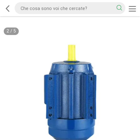
2
/
5