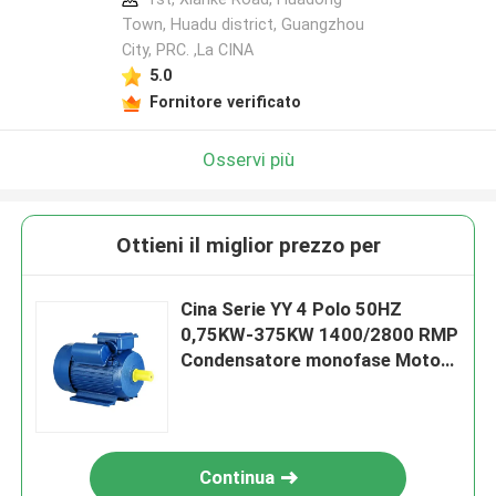
Town, Huadu district, Guangzhou
City, PRC. ,La CINA
5.0
Fornitore verificato
Osservi più
Ottieni il miglior prezzo per
Cina Serie YY 4 Polo 50HZ
0,75KW-375KW 1400/2800 RMP
Condensatore monofase Motore
asincrono,motore ad alta
efficienza
Continua