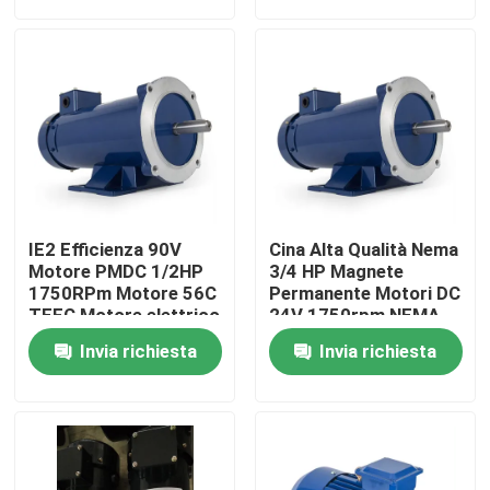
Giro della fabbrica
Controllo di qualità
Contattici
IE2 Efficienza 90V
Cina Alta Qualità Nema
Notizie
Motore PMDC 1/2HP
3/4 HP Magnete
1750RPm Motore 56C
Permanente Motori DC
TEFC Motore elettrico
24V 1750rpm NEMA
CC
Motore Elettrico DC
Richieda una citazione
Invia richiesta
Invia richiesta
Per Marina
Macchinario della costruzione di strade
macchina del caricatore della ruota