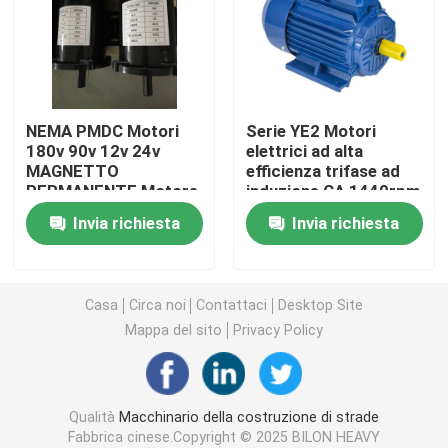
Escavatore del costruttore di strada
camion betoniera
NEMA PMDC Motori
Serie YE2 Motori
180v 90v 12v 24v
elettrici ad alta
MAGNETTO
efficienza trifase ad
Rullo compressore vibratorio
PERMANENTE Motore
induzione CA 1440rpm
a corrente continua
380V 415V 440V
Invia richiesta
Invia richiesta
per motori di
460V IE2 2.2kw 3hp
Macchina concreta dello scarificatore
imbarcazioni
Caricatore dell'escavatore a cucchiaia rovescia di Cater
Casa
Circa noi
Contattaci
Desktop Site
Mappa del sito
Privacy Policy
Macchina di sigillamento della crepa
Qualità
Macchinario della costruzione di strade
Compattatore vibratorio del piatto
Fabbrica cinese.Copyright © 2025 BILON HEAVY