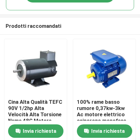
Prodotti raccomandati
Casa
Cina Alta Qualità TEFC
100% rame basso
90V 1/2hp Alta
rumore 0,37kw-3kw
Velocità Alta Torsione
Ac motore elettrico
Prodotti
Nema 48C Motore
asincrono monofase
elettrico a corrente
motore asincrono
Invia richiesta
Invia richiesta
continua senza
Circa noi
spazzole