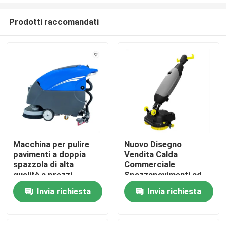
Prodotti raccomandati
Macchina per pulire
Nuovo Disegno
pavimenti a doppia
Vendita Calda
Casa
spazzola di alta
Commerciale
qualità a prezzi
Spazzapavimenti ad
economici
Alta Velocità
Invia richiesta
Invia richiesta
Prodotti
Pulizzatrice di
Moquette da
pavimenti in marmo
Pavimento Lavatrice
Batteria
Circa noi
Autodistruggere