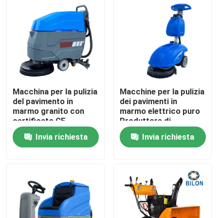
Giro della fabbrica
Controllo di qualità
Contattici
Macchina per la pulizia
Macchine per la pulizia
del pavimento in
dei pavimenti in
marmo granito con
marmo elettrico puro
Notizie
certificato CE
Produttore di
spazzolini
Invia richiesta
Invia richiesta
Richieda una citazione
Macchinario della costruzione di strade
macchina del caricatore della ruota