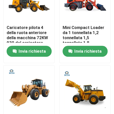
Giro della fabbrica
Caricatore pilota 4
Mini Compact Loader
Controllo di qualità
della ruota anteriore
da 1 tonnellata 1,2
della macchina 72KW
tonnellata 1,5
930 del caricatore
tonnellata 1,8
Contattici
della ruota di controllo
tonnellata Front End
Invia richiesta
Invia richiesta
in 1
Wheel Loader con
secchio/scarificatore
joystick AC e 2,0m3 di
Notizie
capacità del secchio
Richieda una citazione
Macchinario della costruzione di strade
macchina del caricatore della ruota