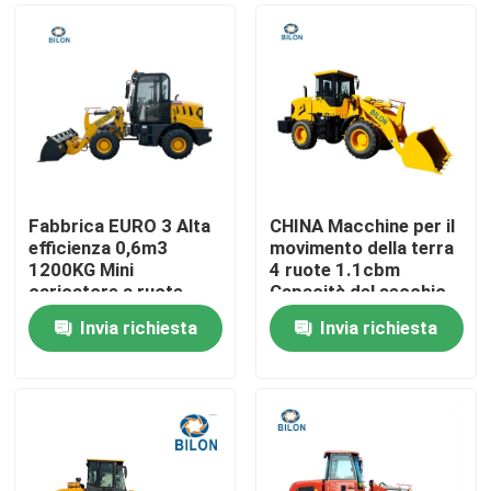
Fabbrica EURO 3 Alta
CHINA Macchine per il
efficienza 0,6m3
movimento della terra
1200KG Mini
4 ruote 1.1cbm
caricatore a ruote
Capacità del secchio
anteriori con pala
caricatore Piccolo
Invia richiesta
Invia richiesta
Joystick Lama
Mini Front End Loader
Casa
caricatore a pala
Con Motore Weichai
92KW
Prodotti
Circa noi