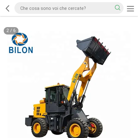
2
/
6